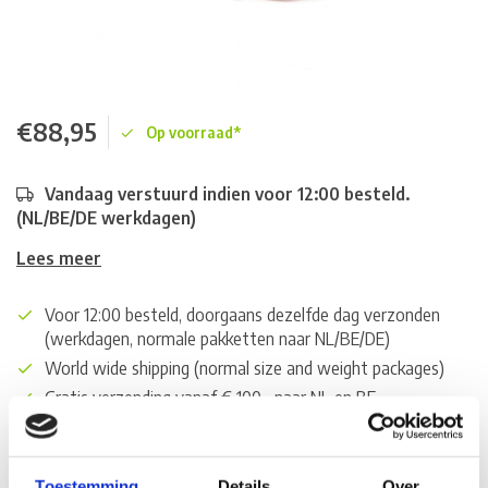
€88,95
Op voorraad*
Vandaag verstuurd indien voor 12:00 besteld.
(NL/BE/DE werkdagen)
Lees meer
Voor 12:00 besteld, doorgaans dezelfde dag verzonden
(werkdagen, normale pakketten naar NL/BE/DE)
World wide shipping (normal size and weight packages)
Gratis verzending vanaf € 100,- naar NL en BE
*Zeer grote magazijnvoorraad direct beschikbaar voor
verzending. Een deel van de artikelen op voorraad in de
winkel, mail ons voor de beschikbaarheid in de winkel:
Toestemming
Details
Over