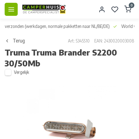
0
dag verzonden
(werkdagen, normale pakketten naar NL/BE/DE)
World wid
Terug
Art: 5345510
EAN: 2430020003008
Truma
Truma Brander S2200
30/50Mb
Vergelijk