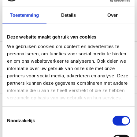
*Zeer grote magazijnvoorraad direct beschikbaar voor
verzending. Een deel van de artikelen op voorraad in de
Toestemming
Details
Over
winkel, mail ons voor de beschikbaarheid in de winkel:
service@camperhuis.nl
Deze website maakt gebruik van cookies
We gebruiken cookies om content en advertenties te
Beschrijving
personaliseren, om functies voor social media te bieden
en om ons websiteverkeer te analyseren. Ook delen we
Specificaties
informatie over uw gebruik van onze site met onze
partners voor social media, adverteren en analyse. Deze
partners kunnen deze gegevens combineren met andere
Reviews
0/10
informatie die u aan ze heeft verstrekt of die ze hebben
Recent bekeken
verzameld op basis van uw gebruik van hun services.
Toestemmingsselectie
Noodzakelijk