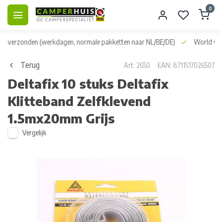
0
dag verzonden
(werkdagen, normale pakketten naar NL/BE/DE)
World wid
Terug
Art: 2650
EAN: 8711517026507
Deltafix
10 stuks Deltafix
Klitteband Zelfklevend
1.5mx20mm Grijs
Vergelijk