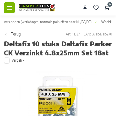
0
dag verzonden
(werkdagen, normale pakketten naar NL/BE/DE)
World wid
Terug
Art: 11527
EAN: 8711517115270
Deltafix
10 stuks Deltafix Parker
CK Verzinkt 4.8x25mm Set 18st
Vergelijk