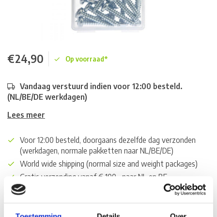
€24,90
Op voorraad*
Vandaag verstuurd indien voor 12:00 besteld.
(NL/BE/DE werkdagen)
Lees meer
Voor 12:00 besteld, doorgaans dezelfde dag verzonden
(werkdagen, normale pakketten naar NL/BE/DE)
World wide shipping (normal size and weight packages)
Gratis verzending vanaf € 100,- naar NL en BE
*Zeer grote magazijnvoorraad direct beschikbaar voor
verzending. Een deel van de artikelen op voorraad in de
winkel, mail ons voor de beschikbaarheid in de winkel:
Toestemming
Details
Over