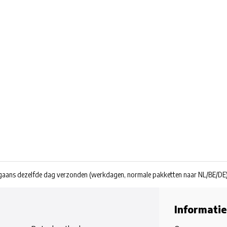
rgaans dezelfde dag verzonden
(werkdagen, normale pakketten naar NL/BE/DE
Informatie