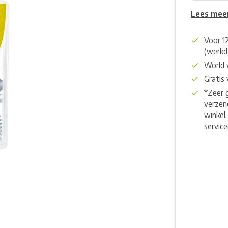
Lees mee
Voor 1
(werkd
World 
Gratis
*Zeer 
verzend
winkel,
servic