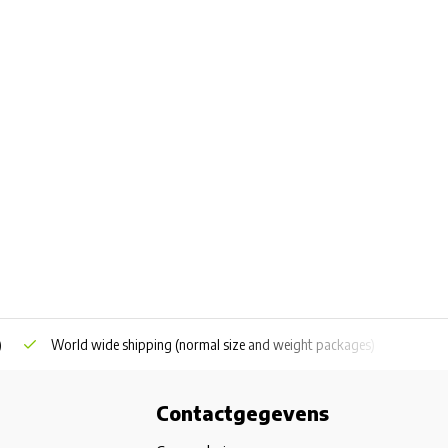
)
World wide shipping
(normal size and weight packages)
Grat
Contactgegevens