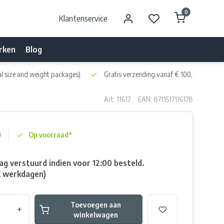
0
Klantenservice
rken
Blog
l size and weight packages)
Gratis verzending vanaf € 100,- naar NL 
Art: 11617
EAN: 8711517116178
0
Op voorraad*
g verstuurd indien voor 12:00 besteld.
E werkdagen)
Toevoegen aan
+
winkelwagen