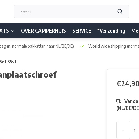
ATS
OVER CAMPERHUIS
SERVICE
*Verzending
Me
dagen, normale pakketten naar NL/BE/DE)
World wide shipping
(norma
Set 35st
anplaatschroef
€24,9
Vandaa
(NL/BE/D
-