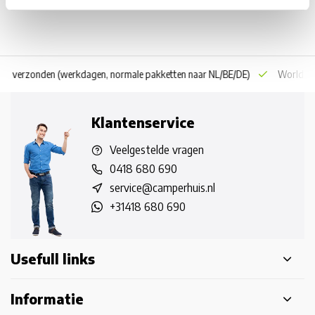
 dag verzonden
(werkdagen, normale pakketten naar NL/BE/DE)
World wi
Klantenservice
Veelgestelde vragen
0418 680 690
service@camperhuis.nl
+31418 680 690
Usefull links
Informatie