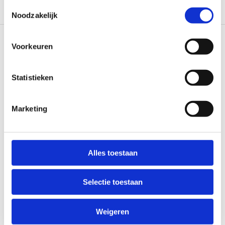
Toestemmingsselectie
Reviews
0/10
Noodzakelijk
Recent bekeken
Voorkeuren
Statistieken
Marketing
Oyster Oyster V85 Skew
Premium 21,5 Inch/55cm
Alles toestaan
Niet op voorraad
Selectie toestaan
€3.304,00
Vergelijk
Weigeren