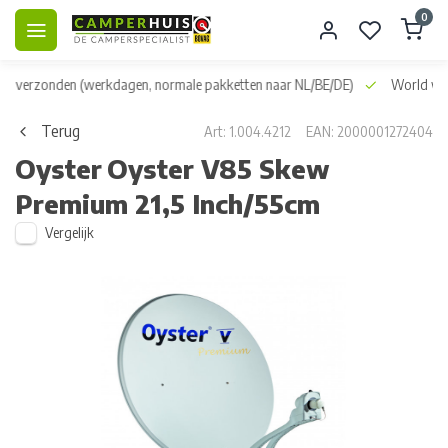
0
dag verzonden
(werkdagen, normale pakketten naar NL/BE/DE)
World wid
Terug
Art: 1.004.4212
EAN: 2000001272404
Oyster
Oyster V85 Skew
Premium 21,5 Inch/55cm
Vergelijk