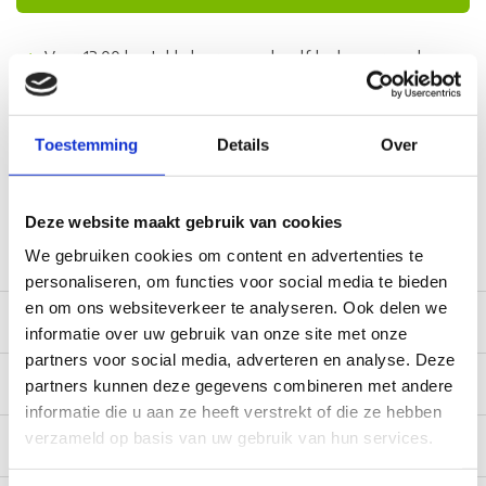
Voor 12:00 besteld, doorgaans dezelfde dag verzonden
(werkdagen, normale pakketten naar NL/BE/DE)
World wide shipping (normal size and weight packages)
Gratis verzending vanaf € 100,- naar NL en BE
Toestemming
Details
Over
*Zeer grote magazijnvoorraad direct beschikbaar voor
verzending. Een deel van de artikelen op voorraad in de
winkel, mail ons voor de beschikbaarheid in de winkel:
Deze website maakt gebruik van cookies
service@camperhuis.nl
We gebruiken cookies om content en advertenties te
personaliseren, om functies voor social media te bieden
en om ons websiteverkeer te analyseren. Ook delen we
Beschrijving
informatie over uw gebruik van onze site met onze
partners voor social media, adverteren en analyse. Deze
Documentatie
partners kunnen deze gegevens combineren met andere
informatie die u aan ze heeft verstrekt of die ze hebben
verzameld op basis van uw gebruik van hun services.
Specificaties