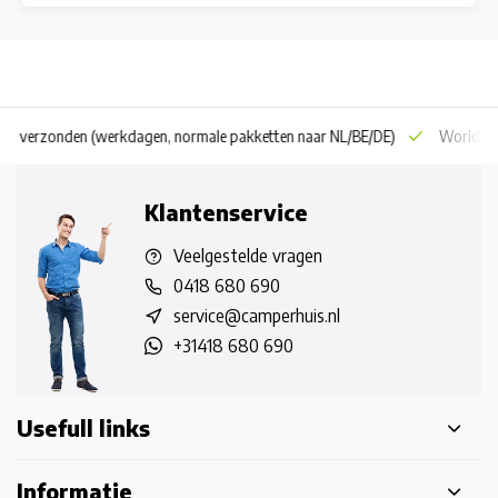
 dag verzonden
(werkdagen, normale pakketten naar NL/BE/DE)
World wi
Klantenservice
Veelgestelde vragen
0418 680 690
service@camperhuis.nl
+31418 680 690
Usefull links
Informatie